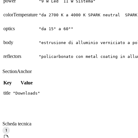
power
"9 W Led  11 W Sistema"
colorTemperature
"da 2700 K a 4000 K SPARK neutral  SPARK
optics
"da 15° a 60°"
body
"estrusione di alluminio verniciato a po
reflectors
"policarbonato con metal coating in allu
SectionAnchor
Key
Value
title
"Downloads"
Scheda tecnica
1