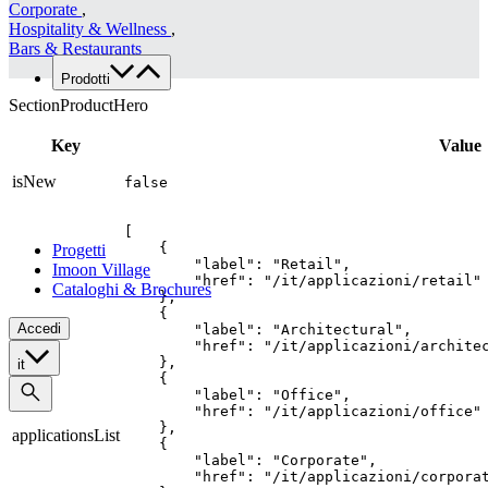
Corporate
,
Lavora con noi
Hospitality & Wellness
,
Contatti
Bars & Restaurants
Prodotti
Famiglie di prodotto
SectionProductHero
Custom
Key
Value
Tutte le applicazioni
Food
isNew
false
Retail
Architectural
[

    {

Progetti
        "label": "Retail",

Imoon Village
        "href": "/it/applicazioni/retail"

Cataloghi & Brochures
    },

    {

Accedi
        "label": "Architectural",

        "href": "/it/applicazioni/architec
    },

it
    {

        "label": "Office",

        "href": "/it/applicazioni/office"

    },

applicationsList
    {

        "label": "Corporate",

        "href": "/it/applicazioni/corporat