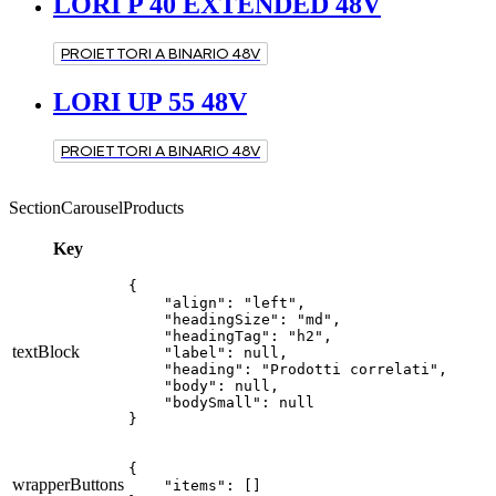
LORI P 40 EXTENDED 48V
PROIETTORI A BINARIO 48V
LORI UP 55 48V
PROIETTORI A BINARIO 48V
SectionCarouselProducts
Key
{

    "align": "left",

    "headingSize": "md",

    "headingTag": "h2",

textBlock
    "label": null,

    "heading": "Prodotti correlati",

    "body": null,

    "bodySmall": null

}
{

wrapperButtons
    "items": []
