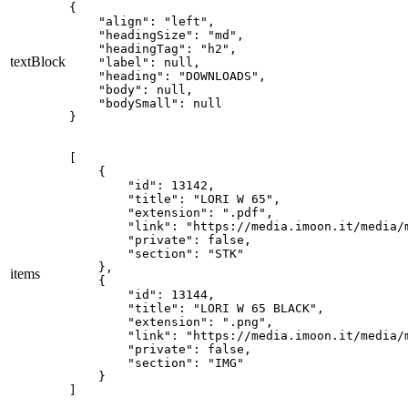
{

    "align": "left",

    "headingSize": "md",

    "headingTag": "h2",

textBlock
    "label": null,

    "heading": "DOWNLOADS",

    "body": null,

    "bodySmall": null

}
[

    {

        "id": 13142,

        "title": "LORI W 65",

        "extension": ".pdf",

        "link": "https://media.imoon.it/media/
        "private": false,

        "section": "STK"

    },

items
    {

        "id": 13144,

        "title": "LORI W 65 BLACK",

        "extension": ".png",

        "link": "https://media.imoon.it/media/
        "private": false,

        "section": "IMG"

    }

]