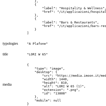
    },

    {

        "label": "Hospitality & Wellness",
        "href": "/it/applicazioni/hospital
    },

    {

        "label": "Bars & Restaurants",

        "href": "/it/applicazioni/bars-res
    }

]
typologies
"A Plafone"
title
"LORI W 65"
{

    "type": "image",

    "desktop": {

        "src": "https://media.imoon.it/med
        "width": 1440,

        "height": 810,

media
        "alt": "LORI W 65 (1)",

        "extension": ".png",

        "id": "13808"

    },

    "mobile": null

}