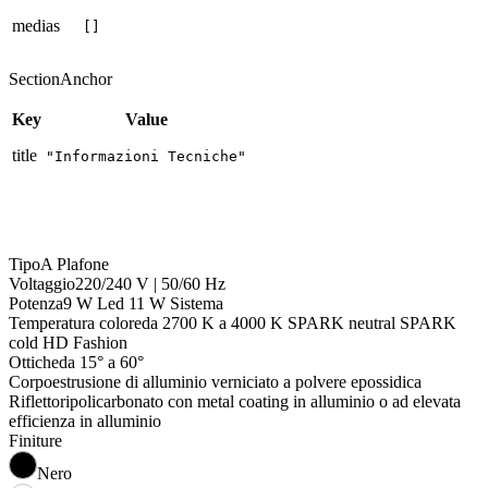
medias
[]
SectionAnchor
Key
Value
title
"Informazioni Tecniche"
Tipo
A Plafone
Voltaggio
220/240 V | 50/60 Hz
Potenza
9 W Led 11 W Sistema
Temperatura colore
da 2700 K a 4000 K SPARK neutral SPARK
cold HD Fashion
Ottiche
da 15° a 60°
Corpo
estrusione di alluminio verniciato a polvere epossidica
Riflettori
policarbonato con metal coating in alluminio o ad elevata
efficienza in alluminio
Finiture
Nero