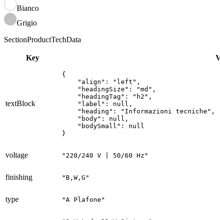
Bianco
Grigio
SectionProductTechData
Key
V
{

    "align": "left",

    "headingSize": "md",

    "headingTag": "h2",

textBlock
    "label": null,

    "heading": "Informazioni tecniche",

    "body": null,

    "bodySmall": null

}
voltage
"220/240 V | 50/60 Hz"
finishing
"B,W,G"
type
"A Plafone"