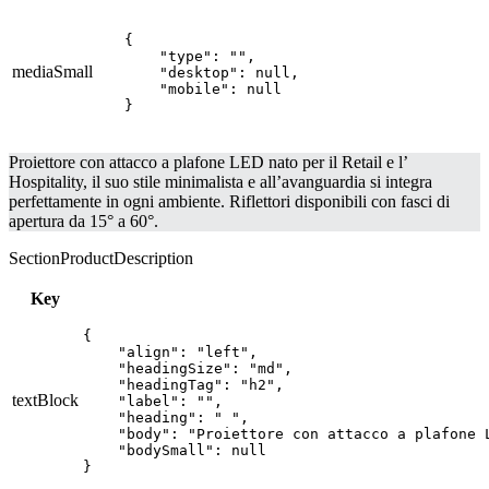
{

    "type": "",

mediaSmall
    "desktop": null,

    "mobile": null

}
Proiettore con attacco a plafone LED nato per il Retail e l’
Hospitality, il suo stile minimalista e all’avanguardia si integra
perfettamente in ogni ambiente. Riflettori disponibili con fasci di
apertura da 15° a 60°.
SectionProductDescription
Key
{

    "align": "left",

    "headingSize": "md",

    "headingTag": "h2",

textBlock
    "label": "",

    "heading": " ",

    "body": "Proiettore con attacco a plafone 
    "bodySmall": null

}