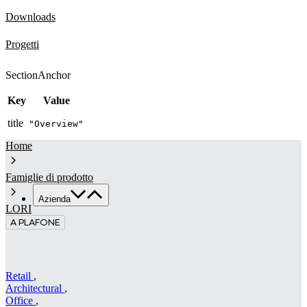
Downloads
Progetti
SectionAnchor
Key
Value
title
"Overview"
Home
Famiglie di prodotto
Azienda
LORI
A PLAFONE
Chi siamo
Servizi
Made in Italy
Sostenibilità
Retail
,
Architectural
,
News & Media
Office
,