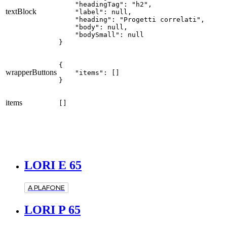
    "headingTag": "h2",

textBlock
    "label": null,

    "heading": "Progetti correlati",

    "body": null,

    "bodySmall": null

}
{

wrapperButtons
    "items": []

}
items
[]
LORI E 65
A PLAFONE
LORI P 65