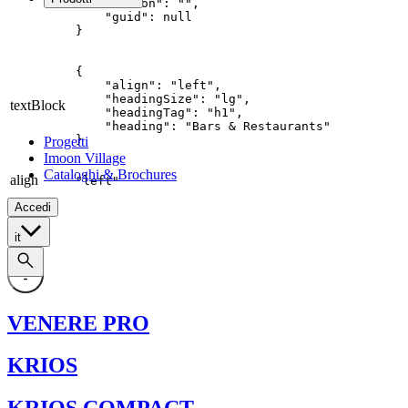
    "action": "",

Famiglie di prodotto
    "guid": null

}
Custom
Tutte le applicazioni
{

Food
    "align": "left",

    "headingSize": "lg",

Retail
textBlock
    "headingTag": "h1",

Architectural
    "heading": "Bars & Restaurants"

}
Progetti
Imoon Village
Cataloghi & Brochures
align
"left"
Accedi
Filtra
it
VENERE PRO
KRIOS