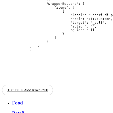
        "wrapperButtons": {

            "items": [

                {

                    "label": "Scopri di pi
                    "href": "/it/custom",

                    "target": "_self",

                    "action": "",

                    "guid": null

                }

            ]

        }

    }

]
TUTTE LE APPLICAZIONI
Food