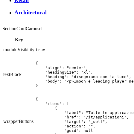
Retail
Architectural
SectionCardCarousel
Key
moduleVisibility
true
{

    "align": "center",

    "headingSize": "xl",

textBlock
    "heading": "disegniamo con la luce",

    "body": "<p>Imoon è leading player ne
}
{

    "items": [

        {

            "label": "Tutte le applicazion
            "href": "/it/applicazioni",

wrapperButtons
            "target": "_self",

            "action": "",

            "guid": null
