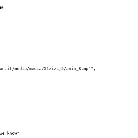
ue
on.it/media/media/51zizsj5/anim_8.mp4",

we know"
