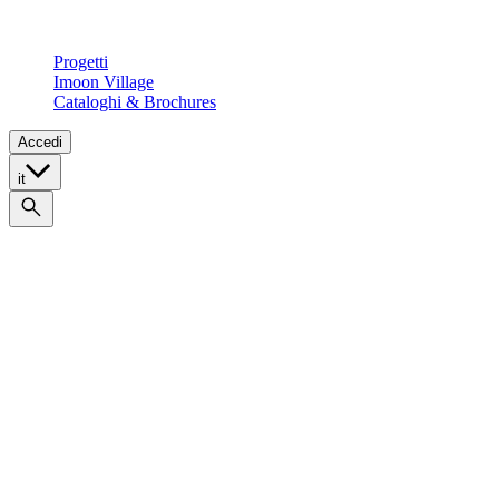
Retail
Architectural
Progetti
Imoon Village
Cataloghi & Brochures
Accedi
it