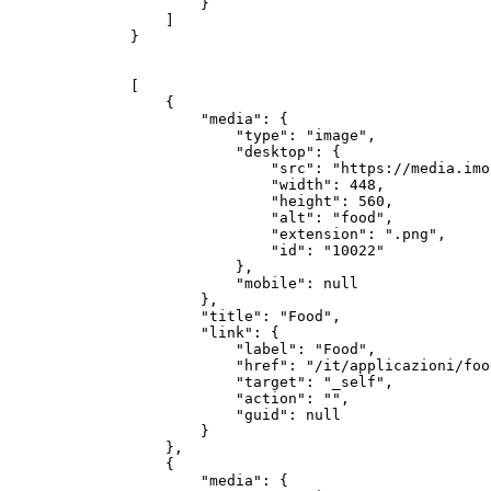
        }

    ]

}
[

    {

        "media": {

            "type": "image",

            "desktop": {

                "src": "https://media.imo
                "width": 448,

                "height": 560,

                "alt": "food",

                "extension": ".png",

                "id": "10022"

            },

            "mobile": null

        },

        "title": "Food",

        "link": {

            "label": "Food",

            "href": "/it/applicazioni/food
            "target": "_self",

            "action": "",

            "guid": null

        }

    },

    {

        "media": {
