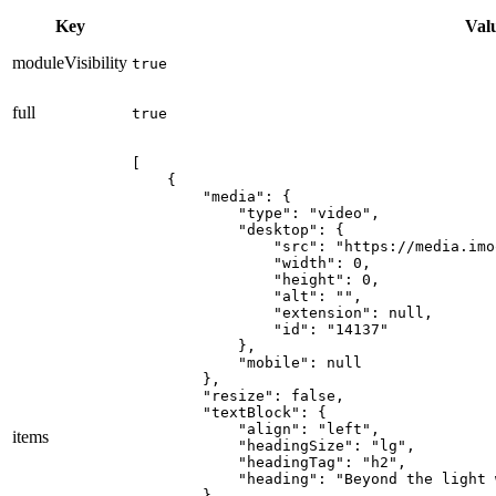
Key
Val
moduleVisibility
true
full
true
[

    {

        "media": {

            "type": "video",

            "desktop": {

                "src": "https://media.imo
                "width": 0,

                "height": 0,

                "alt": "",

                "extension": null,

                "id": "14137"

            },

            "mobile": null

        },

        "resize": false,

        "textBlock": {

            "align": "left",

items
            "headingSize": "lg",

            "headingTag": "h2",

            "heading": "Beyond the light 
        },
