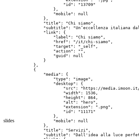
                "id": "13709"

            },

            "mobile": null

        },

        "title": "Chi siamo",

        "subtitle": "Un’eccellenza italiana dal
        "link": {

            "label": "Chi siamo",

            "href": "/it/chi-siamo",

            "target": "_self",

            "action": "",

            "guid": null

        }

    },

    {

        "media": {

            "type": "image",

            "desktop": {

                "src": "https://media.imoon.it
                "width": 1536,

                "height": 864,

                "alt": "hero",

                "extension": ".png",

                "id": "11171"

            },

slides
            "mobile": null

        },

        "title": "Servizi",

        "subtitle": "Dall'idea alla luce perfet