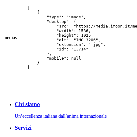
[

    {

        "type": "image",

        "desktop": {

            "src": "https://media.imoon.it/me
            "width": 1536,

            "height": 1025,

medias
            "alt": "IMG 3206",

            "extension": ".jpg",

            "id": "13714"

        },

        "mobile": null

    }

]
Chi siamo
Un’eccellenza italiana dall’anima internazionale
Servizi