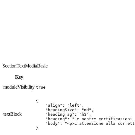
ISO 9001 – Qualità:
garantiamo la qualità in ogni fase e la
piena soddisfazione del cliente.
ISO 45001 – Salute e Sicurezza:
promuoviamo la salute e la
sicurezza dei lavoratori attraverso continue azioni preventive e
una gestione proattiva dei rischi.
ISO 14001:2015 – Ambiente:
attuiamo azioni preventive per
la costante riduzione dell'impatto ecologico delle nostre
attività.
SectionTextMediaBasic
Key
moduleVisibility
true
{

    "align": "left",

    "headingSize": "md",

textBlock
    "headingTag": "h3",

    "heading": "Le nostre certificazioni "
    "body": "<p>L'attenzione alla corrett
}