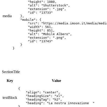
        "height": 1080,

        "alt": "Shutterstock",

        "extension": ".jpg",

        "id": "13733"

media
    },

    "mobile": {

        "src": "https://media.imoon.it/media/media
        "width": 561,

        "height": 851,

        "alt": "Mobile Albero",

        "extension": ".png",

        "id": "13743"

    }

}
SectionTitle
Key
Value
{

    "align": "center",

    "headingSize": "xl",

textBlock
    "headingTag": "h2",

    "heading": "La nostra innovazione  "

}