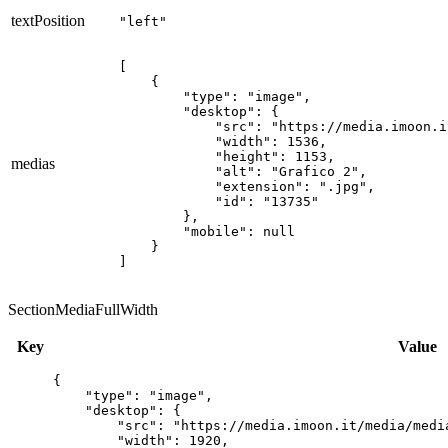
textPosition
"left"
[

    {

        "type": "image",

        "desktop": {

            "src": "https://media.imoon.i
            "width": 1536,

            "height": 1153,

medias
            "alt": "Grafico 2",

            "extension": ".jpg",

            "id": "13735"

        },

        "mobile": null

    }

]
SectionMediaFullWidth
Key
Value
{

    "type": "image",

    "desktop": {

        "src": "https://media.imoon.it/media/medi
        "width": 1920,
