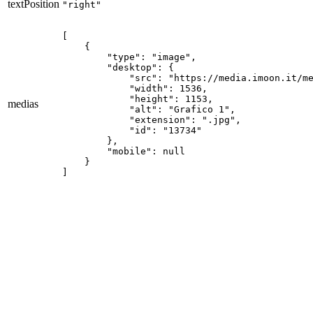
textPosition
"right"
[

    {

        "type": "image",

        "desktop": {

            "src": "https://media.imoon.it/me
            "width": 1536,

            "height": 1153,

medias
            "alt": "Grafico 1",

            "extension": ".jpg",

            "id": "13734"

        },

        "mobile": null

    }

]