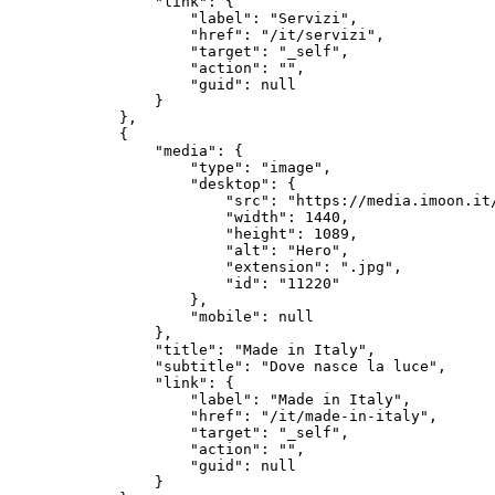
        "link": {

            "label": "Servizi",

            "href": "/it/servizi",

            "target": "_self",

            "action": "",

            "guid": null

        }

    },

    {

        "media": {

            "type": "image",

            "desktop": {

                "src": "https://media.imoon.it/
                "width": 1440,

                "height": 1089,

                "alt": "Hero",

                "extension": ".jpg",

                "id": "11220"

            },

            "mobile": null

        },

        "title": "Made in Italy",

        "subtitle": "Dove nasce la luce",

        "link": {

            "label": "Made in Italy",

            "href": "/it/made-in-italy",

            "target": "_self",

            "action": "",

            "guid": null

        }
