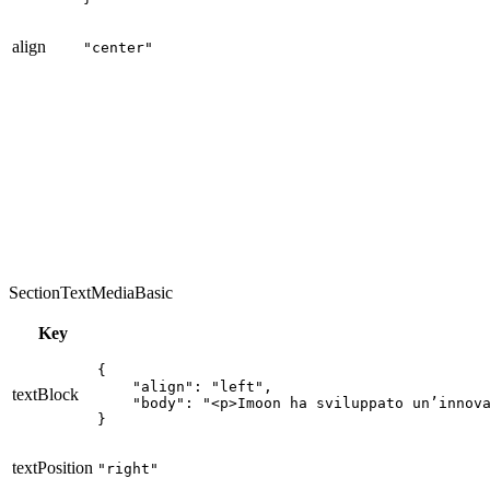
align
"center"
illuminazione a zone
risparmio energetico
il giusto equilibrio tra efficienza
operativa e appeal estetico
SectionTextMediaBasic
Key
{

    "align": "left",

textBlock
    "body": "<p>Imoon ha sviluppato un’innov
}
textPosition
"right"