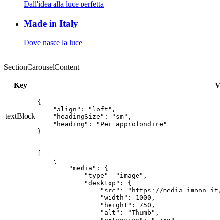
Dall'idea alla luce perfetta
Made in Italy
Dove nasce la luce
SectionCarouselContent
Key
V
{

    "align": "left",

textBlock
    "headingSize": "sm",

    "heading": "Per approfondire"

}
[

    {

        "media": {

            "type": "image",

            "desktop": {

                "src": "https://media.imoon.it/
                "width": 1000,

                "height": 750,

                "alt": "Thumb",

                "extension": ".jpg",
