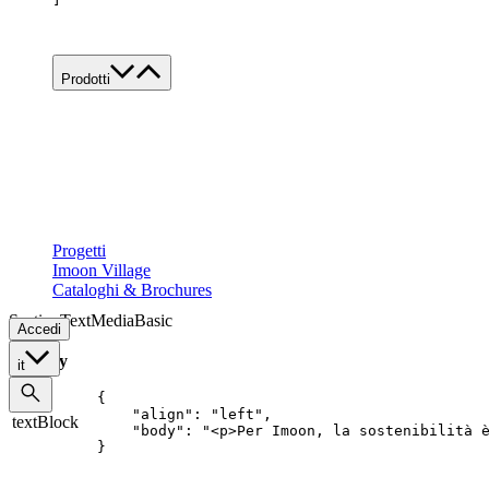
Lavora con noi
Contatti
Prodotti
valore guida
Famiglie di prodotto
Custom
Tutte le applicazioni
Food
materiali riciclabili
LED di ultima
generazione
Retail
ecologico
leggero
Architectural
compatto
Progetti
Imoon Village
Cataloghi & Brochures
SectionTextMediaBasic
Accedi
Key
it
{

    "align": "left",

textBlock
    "body": "<p>Per Imoon, la sostenibilità 
}