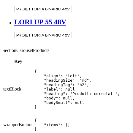
PROIETTORI A BINARIO 48V
LORI UP 55 48V
PROIETTORI A BINARIO 48V
SectionCarouselProducts
Key
{

    "align": "left",

    "headingSize": "md",

    "headingTag": "h2",

textBlock
    "label": null,

    "heading": "Prodotti correlati",

    "body": null,

    "bodySmall": null

}
{

wrapperButtons
    "items": []

}