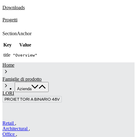
Downloads
Progetti
SectionAnchor
Key
Value
title
"Overview"
Home
Famiglie di prodotto
Azienda
LORI
PROIETTORI A BINARIO 48V
Chi siamo
Servizi
Made in Italy
Sostenibilità
Retail
,
Architectural
,
News & Media
Office
,