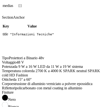
medias
[]
SectionAnchor
Key
Value
title
"Informazioni Tecniche"
Tipo
Proiettori a Binario 48v
Voltaggio
48 V
Potenza
da 9 W a 16 W LED da 11 W a 19 W sistema
Temperatura colore
da 2700 K a 4000 K SPARK neutral SPARK
cold HD Fashion
Ottiche
da 15° a 60°
Corpo
estrusione di alluminio verniciato a polvere epossidica
Riflettori
policarbonato con metal coating in alluminio
Finiture
Nero
Bianco