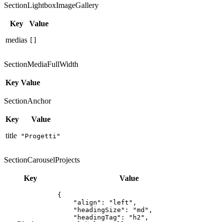
SectionLightboxImageGallery
Key
Value
medias
[]
SectionMediaFullWidth
Key
Value
SectionAnchor
Key
Value
title
"Progetti"
SectionCarouselProjects
Key
Value
{

    "align": "left",

    "headingSize": "md",

    "headingTag": "h2",
