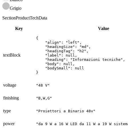
Grigio
SectionProductTechData
Key
Value
{

    "align": "left",

    "headingSize": "md",

    "headingTag": "h2",

textBlock
    "label": null,

    "heading": "Informazioni tecniche",

    "body": null,

    "bodySmall": null

}
voltage
"48 V"
finishing
"B,W,G"
type
"Proiettori a Binario 48v"
power
"da 9 W a 16 W LED da 11 W a 19 W sistem