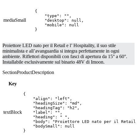
{

    "type": "",

mediaSmall
    "desktop": null,

    "mobile": null

}
Proiettore LED nato per il Retail e l’ Hospitality, il suo stile
minimalista e all’avanguardia si integra perfettamente in ogni
ambiente. Riflettori disponibili con fasci di apertura da 15° a 60°.
Installabile esclusivamente sul binario 48V di Imoon.
SectionProductDescription
Key
{

    "align": "left",

    "headingSize": "md",

    "headingTag": "h2",

textBlock
    "label": "",

    "heading": " ",

    "body": "Proiettore LED nato per il Retail
    "bodySmall": null

}