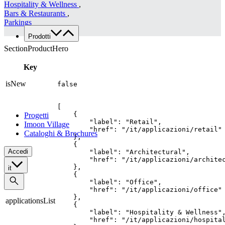
Hospitality & Wellness
,
Lavora con noi
Bars & Restaurants
,
Contatti
Parkings
Prodotti
Famiglie di prodotto
SectionProductHero
Custom
Key
Tutte le applicazioni
Food
isNew
false
Retail
Architectural
[

    {

Progetti
        "label": "Retail",

Imoon Village
        "href": "/it/applicazioni/retail"

Cataloghi & Brochures
    },

    {

Accedi
        "label": "Architectural",

        "href": "/it/applicazioni/architec
    },

it
    {

        "label": "Office",

        "href": "/it/applicazioni/office"

    },

applicationsList
    {

        "label": "Hospitality & Wellness",
        "href": "/it/applicazioni/hospital