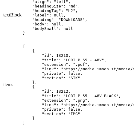
    "align": "left",

    "headingSize": "md",

    "headingTag": "h2",

textBlock
    "label": null,

    "heading": "DOWNLOADS",

    "body": null,

    "bodySmall": null

}
[

    {

        "id": 13210,

        "title": "LORI P 55 - 48V",

        "extension": ".pdf",

        "link": "https://media.imoon.it/media/
        "private": false,

        "section": "STK"

    },

items
    {

        "id": 13212,

        "title": "LORI P 55 - 48V BLACK",

        "extension": ".png",

        "link": "https://media.imoon.it/media/
        "private": false,

        "section": "IMG"

    }

]