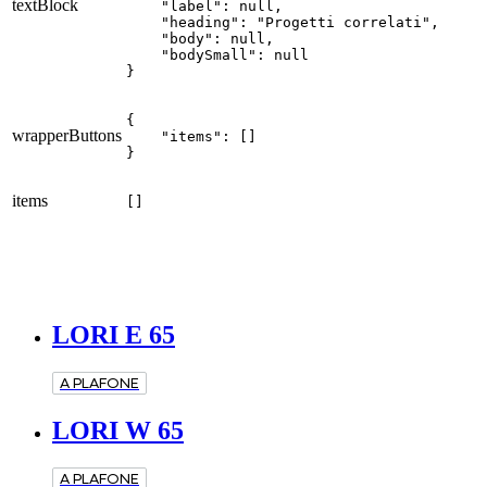
textBlock
    "label": null,

    "heading": "Progetti correlati",

    "body": null,

    "bodySmall": null

}
{

wrapperButtons
    "items": []

}
items
[]
LORI E 65
A PLAFONE
LORI W 65
A PLAFONE