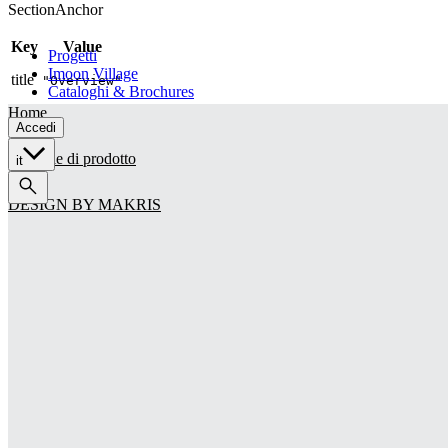
SectionAnchor
Retail
Architectural
Key
Value
Progetti
Imoon Village
title
"Overview"
Cataloghi & Brochures
Home
Accedi
Famiglie di prodotto
it
DESIGN BY MAKRIS