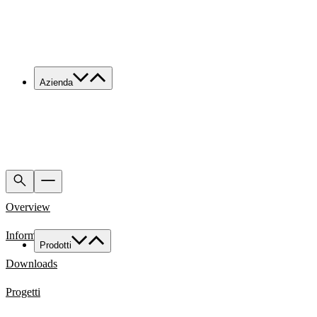
Azienda
Chi siamo
Servizi
Made in Italy
Sostenibilità
News & Media
Lavora con noi
Overview
Contatti
Informazioni Tecniche
Prodotti
Famiglie di prodotto
Downloads
Custom
Progetti
Tutte le applicazioni
Food