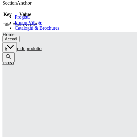
SectionAnchor
Retail
Architectural
Key
Value
Progetti
Imoon Village
title
"Overview"
Cataloghi & Brochures
Home
Accedi
Famiglie di prodotto
it
LORI