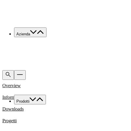
Azienda
Chi siamo
Servizi
Made in Italy
Sostenibilità
News & Media
Lavora con noi
Overview
Contatti
Informazioni Tecniche
Prodotti
Famiglie di prodotto
Downloads
Custom
Progetti
Tutte le applicazioni
Food