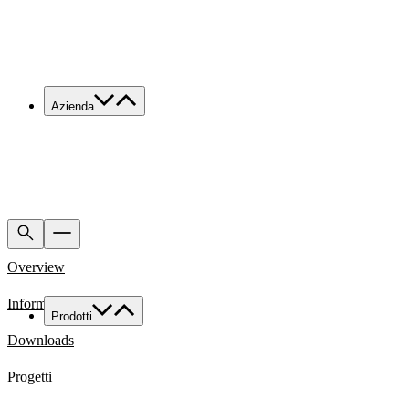
Azienda
Chi siamo
Servizi
Made in Italy
Sostenibilità
News & Media
Lavora con noi
Overview
Contatti
Informazioni Tecniche
Prodotti
Famiglie di prodotto
Downloads
Custom
Progetti
Tutte le applicazioni
Food