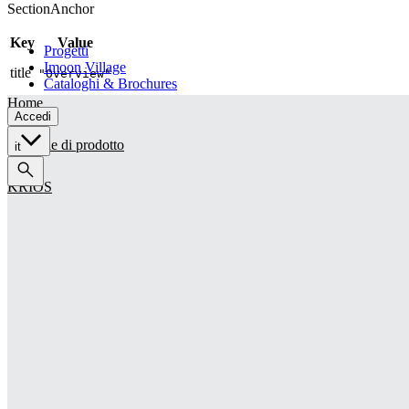
SectionAnchor
Retail
Architectural
Key
Value
Progetti
Imoon Village
title
"Overview"
Cataloghi & Brochures
Home
Accedi
Famiglie di prodotto
it
KRIOS