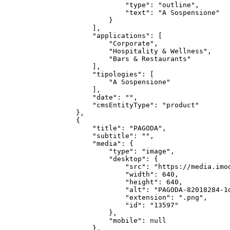
                "type": "outline",

                "text": "A Sospensione"

            }

        ],

        "applications": [

            "Corporate",

            "Hospitality & Wellness",

            "Bars & Restaurants"

        ],

        "tipologies": [

            "A Sospensione"

        ],

        "date": "",

        "cmsEntityType": "product"

    },

    {

        "title": "PAGODA",

        "subtitle": "",

        "media": {

            "type": "image",

            "desktop": {

                "src": "https://media.imo
                "width": 640,

                "height": 640,

                "alt": "PAGODA-82018284-1d
                "extension": ".png",

                "id": "13597"

            },

            "mobile": null

        },
