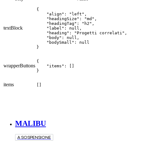
{

    "align": "left",

    "headingSize": "md",

    "headingTag": "h2",

textBlock
    "label": null,

    "heading": "Progetti correlati",

    "body": null,

    "bodySmall": null

}
{

wrapperButtons
    "items": []

}
items
[]
MALIBU
A SOSPENSIONE