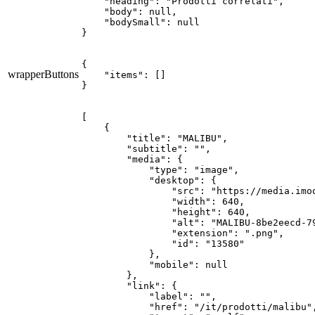
    "heading": "Prodotti correlati",

    "body": null,

    "bodySmall": null

}
{

wrapperButtons
    "items": []

}
[

    {

        "title": "MALIBU",

        "subtitle": "",

        "media": {

            "type": "image",

            "desktop": {

                "src": "https://media.imo
                "width": 640,

                "height": 640,

                "alt": "MALIBU-8be2eecd-79
                "extension": ".png",

                "id": "13580"

            },

            "mobile": null

        },

        "link": {

            "label": "",

            "href": "/it/prodotti/malibu",