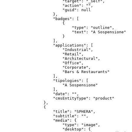
            "target": "_self",

            "action": "",

            "guid": null

        },

        "badges": [

            {

                "type": "outline",

                "text": "A Sospensione"

            }

        ],

        "applications": [

            "Industrial",

            "Retail",

            "Architectural",

            "Office",

            "Corporate",

            "Bars & Restaurants"

        ],

        "tipologies": [

            "A Sospensione"

        ],

        "date": "",

        "cmsEntityType": "product"

    },

    {

        "title": "SPHERA",

        "subtitle": "",

        "media": {

            "type": "image",

            "desktop": {
