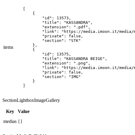
[

    {

        "id": 13573,

        "title": "KASSANDRA",

        "extension": ".pdf",

        "link": "https://media.imoon.it/media/
        "private": false,

        "section": "STK"

    },

items
    {

        "id": 13575,

        "title": "KASSANDRA BEIGE",

        "extension": ".png",

        "link": "https://media.imoon.it/media/
        "private": false,

        "section": "IMG"

    }

]
SectionLightboxImageGallery
Key
Value
medias
[]