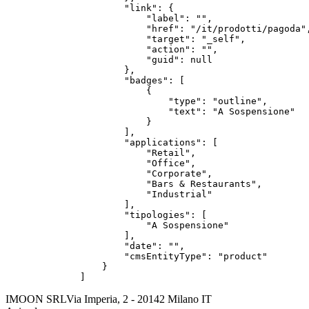
        "link": {

            "label": "",

            "href": "/it/prodotti/pagoda",
            "target": "_self",

            "action": "",

            "guid": null

        },

        "badges": [

            {

                "type": "outline",

                "text": "A Sospensione"

            }

        ],

        "applications": [

            "Retail",

            "Office",

            "Corporate",

            "Bars & Restaurants",

            "Industrial"

        ],

        "tipologies": [

            "A Sospensione"

        ],

        "date": "",

        "cmsEntityType": "product"

    }

]
IMOON SRL
Via Imperia, 2 - 20142 Milano IT