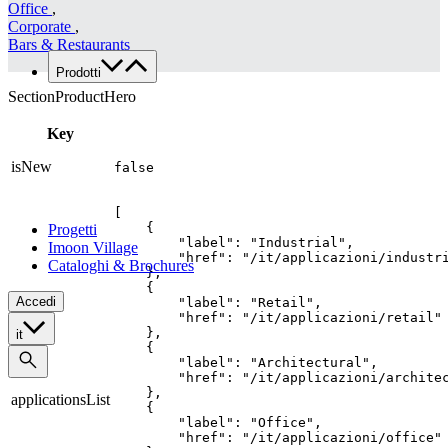
Office
,
Lavora con noi
Corporate
,
Contatti
Bars & Restaurants
Prodotti
Famiglie di prodotto
SectionProductHero
Custom
Key
Tutte le applicazioni
Food
isNew
false
Retail
Architectural
[

    {

Progetti
        "label": "Industrial",

Imoon Village
        "href": "/it/applicazioni/industri
Cataloghi & Brochures
    },

    {

Accedi
        "label": "Retail",

        "href": "/it/applicazioni/retail"

    },

it
    {

        "label": "Architectural",

        "href": "/it/applicazioni/architec
    },

applicationsList
    {

        "label": "Office",

        "href": "/it/applicazioni/office"
