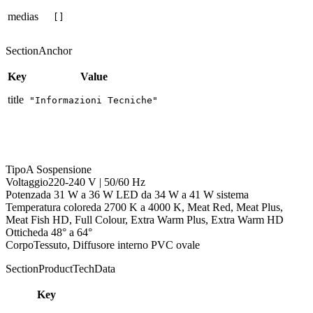
medias
[]
SectionAnchor
Key
Value
title
"Informazioni Tecniche"
Tipo
A Sospensione
Voltaggio
220-240 V | 50/60 Hz
Potenza
da 31 W a 36 W LED da 34 W a 41 W sistema
Temperatura colore
da 2700 K a 4000 K, Meat Red, Meat Plus,
Meat Fish HD, Full Colour, Extra Warm Plus, Extra Warm HD
Ottiche
da 48° a 64°
Corpo
Tessuto, Diffusore interno PVC ovale
SectionProductTechData
Key