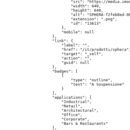
                "src": "https://media.imo
                "width": 640,

                "height": 640,

                "alt": "SPHERA-f2feb8ed-08
                "extension": ".png",

                "id": "13613"

            },

            "mobile": null

        },

        "link": {

            "label": "",

            "href": "/it/prodotti/sphera",
            "target": "_self",

            "action": "",

            "guid": null

        },

        "badges": [

            {

                "type": "outline",

                "text": "A Sospensione"

            }

        ],

        "applications": [

            "Industrial",

            "Retail",

            "Architectural",

            "Office",

            "Corporate",

            "Bars & Restaurants"

        ],
