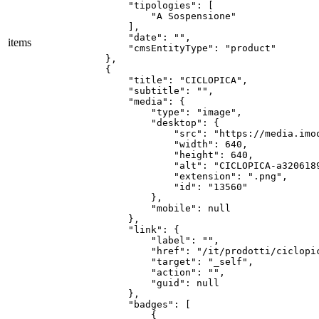
        "tipologies": [

            "A Sospensione"

        ],

        "date": "",

items
        "cmsEntityType": "product"

    },

    {

        "title": "CICLOPICA",

        "subtitle": "",

        "media": {

            "type": "image",

            "desktop": {

                "src": "https://media.imo
                "width": 640,

                "height": 640,

                "alt": "CICLOPICA-a3206189
                "extension": ".png",

                "id": "13560"

            },

            "mobile": null

        },

        "link": {

            "label": "",

            "href": "/it/prodotti/ciclopic
            "target": "_self",

            "action": "",

            "guid": null

        },

        "badges": [

            {
