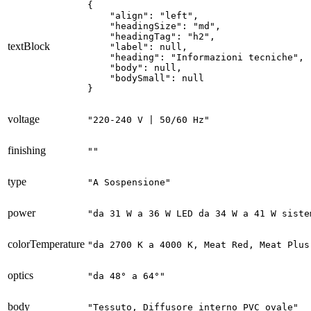
{

    "align": "left",

    "headingSize": "md",

    "headingTag": "h2",

textBlock
    "label": null,

    "heading": "Informazioni tecniche",

    "body": null,

    "bodySmall": null

}
voltage
"220-240 V | 50/60 Hz"
finishing
""
type
"A Sospensione"
power
"da 31 W a 36 W LED da 34 W a 41 W siste
colorTemperature
"da 2700 K a 4000 K, Meat Red, Meat Plus
optics
"da 48° a 64°"
body
"Tessuto, Diffusore interno PVC ovale"