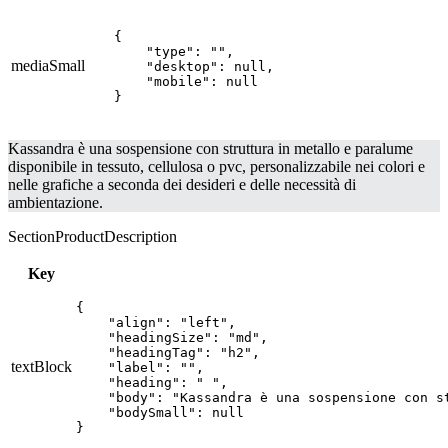
{

    "type": "",

mediaSmall
    "desktop": null,

    "mobile": null

}
Kassandra è una sospensione con struttura in metallo e paralume
disponibile in tessuto, cellulosa o pvc, personalizzabile nei colori e
nelle grafiche a seconda dei desideri e delle necessità di
ambientazione.
SectionProductDescription
Key
{

    "align": "left",

    "headingSize": "md",

    "headingTag": "h2",

textBlock
    "label": "",

    "heading": " ",

    "body": "Kassandra è una sospensione con s
    "bodySmall": null

}