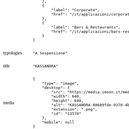
    },

    {

        "label": "Corporate",

        "href": "/it/applicazioni/corporat
    },

    {

        "label": "Bars & Restaurants",

        "href": "/it/applicazioni/bars-res
    }

]
typologies
"A Sospensione"
title
"KASSANDRA"
{

    "type": "image",

    "desktop": {

        "src": "https://media.imoon.it/med
        "width": 640,

        "height": 640,

media
        "alt": "KASSANDRA-88689fde-9370-4b
        "extension": ".png",

        "id": "13570"

    },

    "mobile": null

}