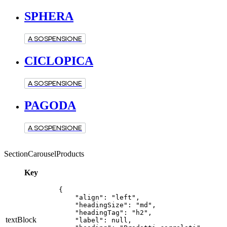
SPHERA
A SOSPENSIONE
CICLOPICA
A SOSPENSIONE
PAGODA
A SOSPENSIONE
SectionCarouselProducts
Key
{

    "align": "left",

    "headingSize": "md",

    "headingTag": "h2",

textBlock
    "label": null,
