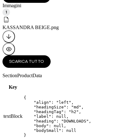
Immagini
1
KASSANDRA BEIGE
.png
SCARICA TUTTO
SectionProductData
Key
{

    "align": "left",

    "headingSize": "md",

    "headingTag": "h2",

textBlock
    "label": null,

    "heading": "DOWNLOADS",

    "body": null,

    "bodySmall": null

}