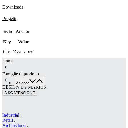
Downloads
Progetti
SectionAnchor
Key
Value
title
"Overview"
Home
Famiglie di prodotto
Azienda
DESIGN BY MAKRIS
A SOSPENSIONE
Chi siamo
Servizi
Made in Italy
Sostenibilità
Industrial
,
Retail
,
News & Media
Architectural
,