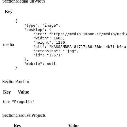
SectionMediaFullWidth
Key
{

    "type": "image",

    "desktop": {

        "src": "https://media.imoon.it/media/medi
        "width": 1600,

        "height": 1200,

media
        "alt": "KASSANDRA-8f717c86-88bc-4b7f-b04a-
        "extension": ".jpg",

        "id": "13571"

    },

    "mobile": null

}
SectionAnchor
Key
Value
title
"Progetti"
SectionCarouselProjects
Key
Value