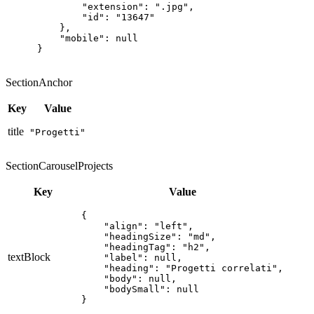
        "extension": ".jpg",

        "id": "13647"

    },

    "mobile": null

}
SectionAnchor
Key
Value
title
"Progetti"
SectionCarouselProjects
Key
Value
{

    "align": "left",

    "headingSize": "md",

    "headingTag": "h2",

textBlock
    "label": null,

    "heading": "Progetti correlati",

    "body": null,

    "bodySmall": null

}