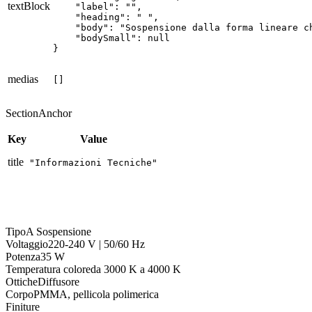
textBlock
    "label": "",

    "heading": " ",

    "body": "Sospensione dalla forma lineare c
    "bodySmall": null

}
medias
[]
SectionAnchor
Key
Value
title
"Informazioni Tecniche"
Tipo
A Sospensione
Voltaggio
220-240 V | 50/60 Hz
Potenza
35 W
Temperatura colore
da 3000 K a 4000 K
Ottiche
Diffusore
Corpo
PMMA, pellicola polimerica
Finiture