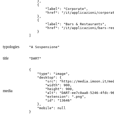
    },

    {

        "label": "Corporate",

        "href": "/it/applicazioni/corporat
    },

    {

        "label": "Bars & Restaurants",

        "href": "/it/applicazioni/bars-res
    }

]
typologies
"A Sospensione"
title
"DART"
{

    "type": "image",

    "desktop": {

        "src": "https://media.imoon.it/med
        "width": 900,

        "height": 900,

media
        "alt": "DART-ee7c0aa8-5246-4fdc-96
        "extension": ".png",

        "id": "13646"

    },

    "mobile": null

}