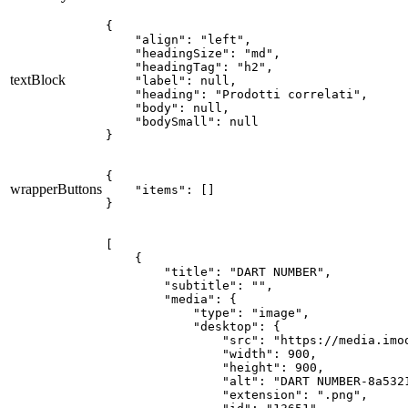
{

    "align": "left",

    "headingSize": "md",

    "headingTag": "h2",

textBlock
    "label": null,

    "heading": "Prodotti correlati",

    "body": null,

    "bodySmall": null

}
{

wrapperButtons
    "items": []

}
[

    {

        "title": "DART NUMBER",

        "subtitle": "",

        "media": {

            "type": "image",

            "desktop": {

                "src": "https://media.imo
                "width": 900,

                "height": 900,

                "alt": "DART NUMBER-8a5321
                "extension": ".png",
