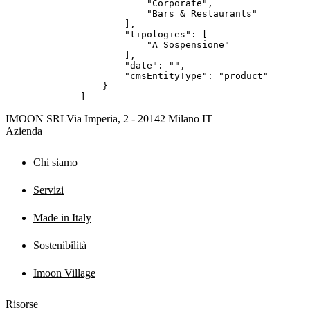
            "Corporate",

            "Bars & Restaurants"

        ],

        "tipologies": [

            "A Sospensione"

        ],

        "date": "",

        "cmsEntityType": "product"

    }

]
IMOON SRL
Via Imperia, 2 - 20142 Milano IT
Azienda
Chi siamo
Servizi
Made in Italy
Sostenibilità
Imoon Village
Risorse