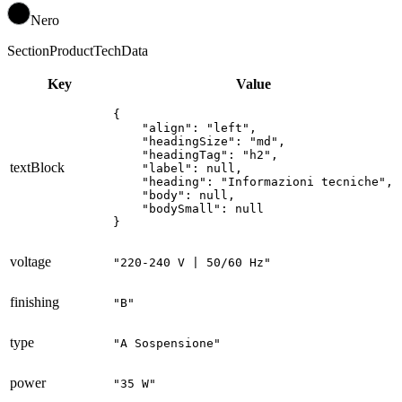
Nero
SectionProductTechData
Key
Value
{

    "align": "left",

    "headingSize": "md",

    "headingTag": "h2",

textBlock
    "label": null,

    "heading": "Informazioni tecniche",

    "body": null,

    "bodySmall": null

}
voltage
"220-240 V | 50/60 Hz"
finishing
"B"
type
"A Sospensione"
power
"35 W"