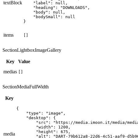
textBlock
    "label": null,

    "heading": "DOWNLOADS",

    "body": null,

    "bodySmall": null

}
items
[]
SectionLightboxImageGallery
Key
Value
medias
[]
SectionMediaFullWidth
Key
{

    "type": "image",

    "desktop": {

        "src": "https://media.imoon.it/media/medi
        "width": 1200,

        "height": 675,

media
        "alt": "DART-79b612a8-22d6-4c51-aaf9-d5b96