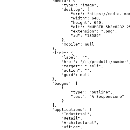
        "media": {

            "type": "image",

            "desktop": {

                "src": "https://media.imo
                "width": 640,

                "height": 640,

                "alt": "NUMBER-5b3c6232-25
                "extension": ".png",

                "id": "13589"

            },

            "mobile": null

        },

        "link": {

            "label": "",

            "href": "/it/prodotti/number",
            "target": "_self",

            "action": "",

            "guid": null

        },

        "badges": [

            {

                "type": "outline",

                "text": "A Sospensione"

            }

        ],

        "applications": [

            "Industrial",

            "Retail",

            "Architectural",

            "Office",
