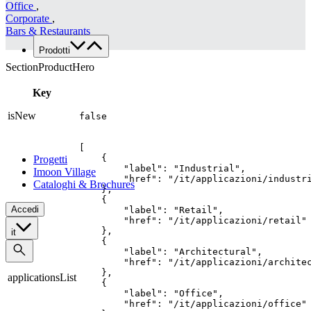
Office
,
Lavora con noi
Corporate
,
Contatti
Bars & Restaurants
Prodotti
Famiglie di prodotto
SectionProductHero
Custom
Key
Tutte le applicazioni
Food
isNew
false
Retail
Architectural
[

    {

Progetti
        "label": "Industrial",

Imoon Village
        "href": "/it/applicazioni/industri
Cataloghi & Brochures
    },

    {

Accedi
        "label": "Retail",

        "href": "/it/applicazioni/retail"

    },

it
    {

        "label": "Architectural",

        "href": "/it/applicazioni/architec
    },

applicationsList
    {

        "label": "Office",

        "href": "/it/applicazioni/office"
