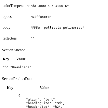
colorTemperature
"da 3000 K a 4000 K"
optics
"Diffusore"
body
"PMMA, pellicola polimerica"
reflectors
""
SectionAnchor
Key
Value
title
"Downloads"
SectionProductData
Key
Value
{

    "align": "left",

    "headingSize": "md",

    "headingTag": "h2",
