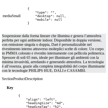
{

    "type": "",

mediaSmall
    "desktop": null,

    "mobile": null

}
Sospensione dalla forma lineare che illumina e genera l’atmosfera
perfetta per ogni ambiente indoor. Disponibile in doppia versione,
con emissione singola o doppia, Dart è personalizzabile nel
rivestimento interno attraverso molteplici scelte di colore. Un corpo
in PMMA colorato e rivestito internamente con pellicola polimerica.
Spessore di soli 65 mm, ideale per illuminare gli ambienti con la
minima invasività, arredando e generando atmosfera. La tecnologia
è all’essenza, grazie alla completa integrabilità del corpo illuminante
con le tecnologie PHILIPS HUE, DALI e CASAMBI.
SectionProductDescription
Key
{

    "align": "left",

    "headingSize": "md",

    "headingTag": "h2",
