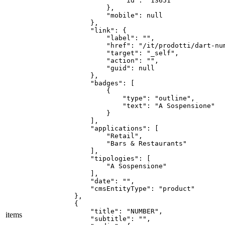
                "id": "13651"

            },

            "mobile": null

        },

        "link": {

            "label": "",

            "href": "/it/prodotti/dart-num
            "target": "_self",

            "action": "",

            "guid": null

        },

        "badges": [

            {

                "type": "outline",

                "text": "A Sospensione"

            }

        ],

        "applications": [

            "Retail",

            "Bars & Restaurants"

        ],

        "tipologies": [

            "A Sospensione"

        ],

        "date": "",

        "cmsEntityType": "product"

    },

    {

        "title": "NUMBER",

items
        "subtitle": "",
