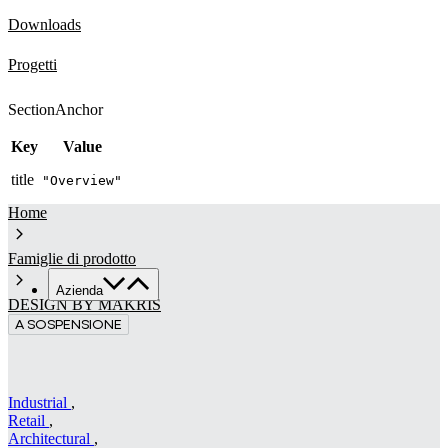
Downloads
Progetti
SectionAnchor
Key
Value
title
"Overview"
Home
Famiglie di prodotto
Azienda
DESIGN BY MAKRIS
A SOSPENSIONE
Chi siamo
Servizi
Made in Italy
Sostenibilità
Industrial
,
Retail
,
News & Media
Architectural
,