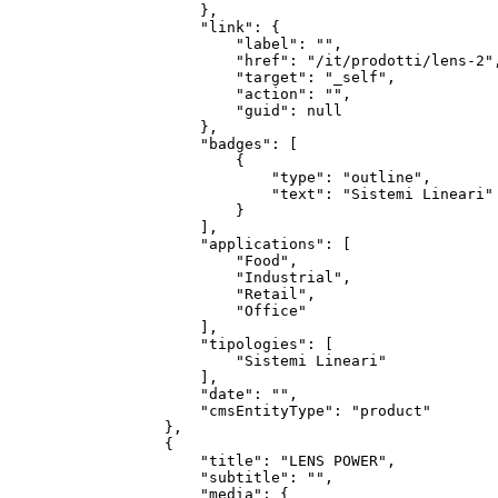
        },

        "link": {

            "label": "",

            "href": "/it/prodotti/lens-2",
            "target": "_self",

            "action": "",

            "guid": null

        },

        "badges": [

            {

                "type": "outline",

                "text": "Sistemi Lineari"

            }

        ],

        "applications": [

            "Food",

            "Industrial",

            "Retail",

            "Office"

        ],

        "tipologies": [

            "Sistemi Lineari"

        ],

        "date": "",

        "cmsEntityType": "product"

    },

    {

        "title": "LENS POWER",

        "subtitle": "",

        "media": {
