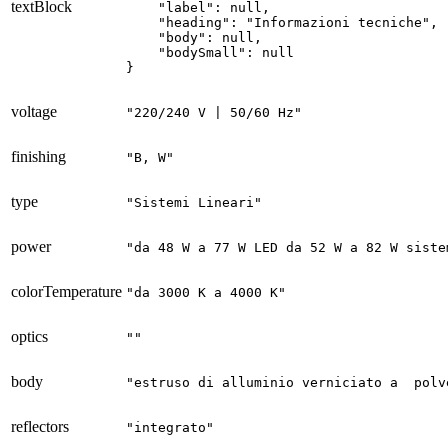
textBlock
    "label": null,

    "heading": "Informazioni tecniche",

    "body": null,

    "bodySmall": null

}
voltage
"220/240 V | 50/60 Hz"
finishing
"B, W"
type
"Sistemi Lineari"
power
"da 48 W a 77 W LED da 52 W a 82 W siste
colorTemperature
"da 3000 K a 4000 K"
optics
""
body
"estruso di alluminio verniciato a  polv
reflectors
"integrato"