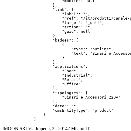
            "mobile": null

        },

        "link": {

            "label": "",

            "href": "/it/prodotti/canale-p
            "target": "_self",

            "action": "",

            "guid": null

        },

        "badges": [

            {

                "type": "outline",

                "text": "Binari e Accessor
            }

        ],

        "applications": [

            "Food",

            "Industrial",

            "Retail",

            "Office"

        ],

        "tipologies": [

            "Binari e Accessori 220v"

        ],

        "date": "",

        "cmsEntityType": "product"

    }

]
IMOON SRL
Via Imperia, 2 - 20142 Milano IT