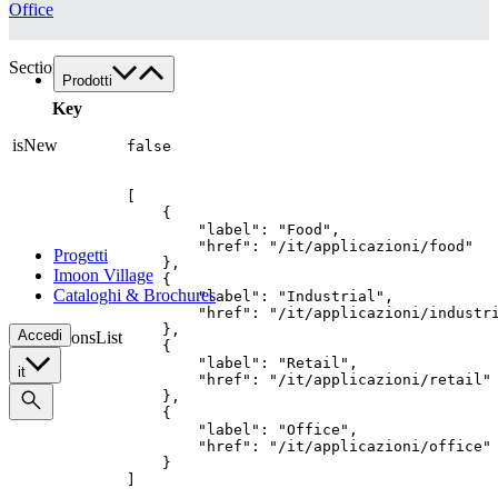
Office
Lavora con noi
Contatti
SectionProductHero
Prodotti
Famiglie di prodotto
Key
Custom
isNew
false
Tutte le applicazioni
Food
[

Retail
    {

        "label": "Food",

Architectural
        "href": "/it/applicazioni/food"

Progetti
    },

Imoon Village
    {

Cataloghi & Brochures
        "label": "Industrial",

        "href": "/it/applicazioni/industri
    },

Accedi
applicationsList
    {

        "label": "Retail",

it
        "href": "/it/applicazioni/retail"

    },

    {

        "label": "Office",

        "href": "/it/applicazioni/office"

    }

]