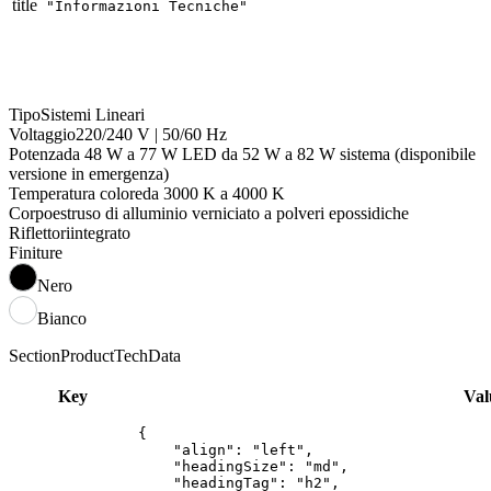
title
"Informazioni Tecniche"
Tipo
Sistemi Lineari
Voltaggio
220/240 V | 50/60 Hz
Potenza
da 48 W a 77 W LED da 52 W a 82 W sistema (disponibile
versione in emergenza)
Temperatura colore
da 3000 K a 4000 K
Corpo
estruso di alluminio verniciato a polveri epossidiche
Riflettori
integrato
Finiture
Nero
Bianco
SectionProductTechData
Key
Val
{

    "align": "left",

    "headingSize": "md",

    "headingTag": "h2",
