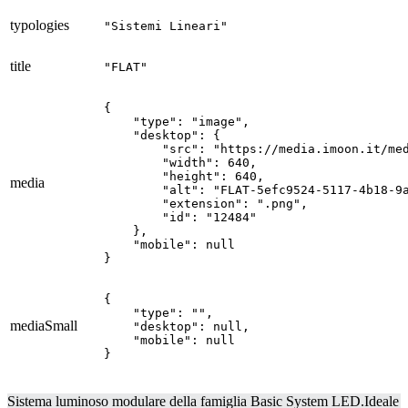
typologies
"Sistemi Lineari"
title
"FLAT"
{

    "type": "image",

    "desktop": {

        "src": "https://media.imoon.it/med
        "width": 640,

        "height": 640,

media
        "alt": "FLAT-5efc9524-5117-4b18-9a
        "extension": ".png",

        "id": "12484"

    },

    "mobile": null

}
{

    "type": "",

mediaSmall
    "desktop": null,

    "mobile": null

}
Sistema luminoso modulare della famiglia Basic System LED.Ideale