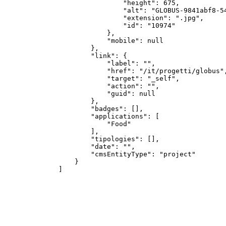
                "height": 675,

                "alt": "GLOBUS-9841abf8-54
                "extension": ".jpg",

                "id": "10974"

            },

            "mobile": null

        },

        "link": {

            "label": "",

            "href": "/it/progetti/globus",
            "target": "_self",

            "action": "",

            "guid": null

        },

        "badges": [],

        "applications": [

            "Food"

        ],

        "tipologies": [],

        "date": "",

        "cmsEntityType": "project"

    }

]