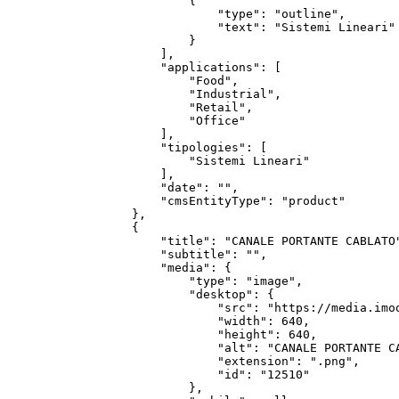
            {

                "type": "outline",

                "text": "Sistemi Lineari"

            }

        ],

        "applications": [

            "Food",

            "Industrial",

            "Retail",

            "Office"

        ],

        "tipologies": [

            "Sistemi Lineari"

        ],

        "date": "",

        "cmsEntityType": "product"

    },

    {

        "title": "CANALE PORTANTE CABLATO"
        "subtitle": "",

        "media": {

            "type": "image",

            "desktop": {

                "src": "https://media.imo
                "width": 640,

                "height": 640,

                "alt": "CANALE PORTANTE C
                "extension": ".png",

                "id": "12510"

            },
