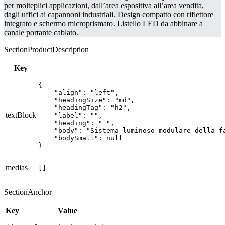
per molteplici applicazioni, dall’area espositiva all’area vendita,
dagli uffici ai capannoni industriali. Design compatto con riflettore
integrato e schermo microprismato. Listello LED da abbinare a
canale portante cablato.
SectionProductDescription
Key
{

    "align": "left",

    "headingSize": "md",

    "headingTag": "h2",

textBlock
    "label": "",

    "heading": " ",

    "body": "Sistema luminoso modulare della f
    "bodySmall": null

}
medias
[]
SectionAnchor
Key
Value