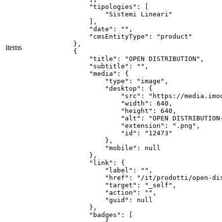
        "tipologies": [

            "Sistemi Lineari"

        ],

        "date": "",

        "cmsEntityType": "product"

    },

items
    {

        "title": "OPEN DISTRIBUTION",

        "subtitle": "",

        "media": {

            "type": "image",

            "desktop": {

                "src": "https://media.imo
                "width": 640,

                "height": 640,

                "alt": "OPEN DISTRIBUTION
                "extension": ".png",

                "id": "12473"

            },

            "mobile": null

        },

        "link": {

            "label": "",

            "href": "/it/prodotti/open-dis
            "target": "_self",

            "action": "",

            "guid": null

        },

        "badges": [
