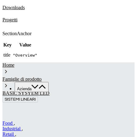
Downloads
Progetti
SectionAnchor
Key
Value
title
"Overview"
Home
Famiglie di prodotto
Azienda
BASIC SYSYEM LED
SISTEMI LINEARI
Chi siamo
Servizi
Made in Italy
Sostenibilità
Food
,
Industrial
,
News & Media
Retail
,