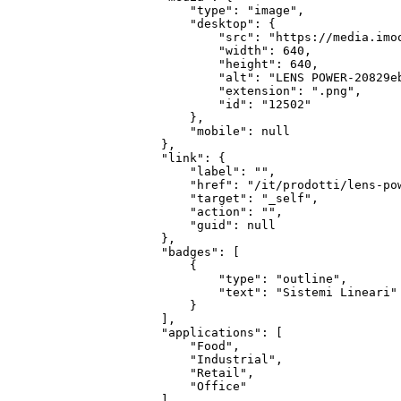
            "type": "image",

            "desktop": {

                "src": "https://media.imo
                "width": 640,

                "height": 640,

                "alt": "LENS POWER-20829eb
                "extension": ".png",

                "id": "12502"

            },

            "mobile": null

        },

        "link": {

            "label": "",

            "href": "/it/prodotti/lens-pow
            "target": "_self",

            "action": "",

            "guid": null

        },

        "badges": [

            {

                "type": "outline",

                "text": "Sistemi Lineari"

            }

        ],

        "applications": [

            "Food",

            "Industrial",

            "Retail",

            "Office"

        ],
