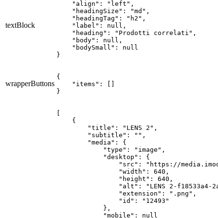
    "align": "left",

    "headingSize": "md",

    "headingTag": "h2",

textBlock
    "label": null,

    "heading": "Prodotti correlati",

    "body": null,

    "bodySmall": null

}
{

wrapperButtons
    "items": []

}
[

    {

        "title": "LENS 2",

        "subtitle": "",

        "media": {

            "type": "image",

            "desktop": {

                "src": "https://media.imo
                "width": 640,

                "height": 640,

                "alt": "LENS 2-f18533a4-2a
                "extension": ".png",

                "id": "12493"

            },

            "mobile": null
