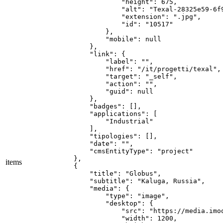
                "height": 675,

                "alt": "Texal-28325e59-6f9
                "extension": ".jpg",

                "id": "10517"

            },

            "mobile": null

        },

        "link": {

            "label": "",

            "href": "/it/progetti/texal",

            "target": "_self",

            "action": "",

            "guid": null

        },

        "badges": [],

        "applications": [

            "Industrial"

        ],

        "tipologies": [],

        "date": "",

        "cmsEntityType": "project"

    },

items
    {

        "title": "Globus",

        "subtitle": "Kaluga, Russia",

        "media": {

            "type": "image",

            "desktop": {

                "src": "https://media.imo
                "width": 1200,
