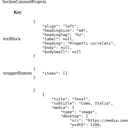
SectionCarouselProjects
Key
{

    "align": "left",

    "headingSize": "md",

    "headingTag": "h2",

textBlock
    "label": null,

    "heading": "Progetti correlati",

    "body": null,

    "bodySmall": null

}
{

wrapperButtons
    "items": []

}
[

    {

        "title": "Texal",

        "subtitle": "Como, Italia",

        "media": {

            "type": "image",

            "desktop": {

                "src": "https://media.imo
                "width": 1200,
