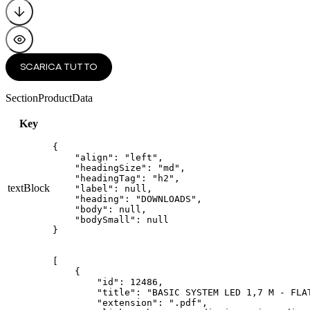
SCARICA TUTTO
SectionProductData
Key
{

    "align": "left",

    "headingSize": "md",

    "headingTag": "h2",

textBlock
    "label": null,

    "heading": "DOWNLOADS",

    "body": null,

    "bodySmall": null

}
[

    {

        "id": 12486,

        "title": "BASIC SYSTEM LED 1,7 M - FLAT
        "extension": ".pdf",
