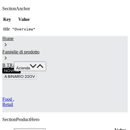
SectionAnchor
Key
Value
title
"Overview"
Home
Famiglie di prodotto
B TRACK
Azienda
NOVITÀ
A BINARIO 220V
Chi siamo
Servizi
Made in Italy
Food
,
Sostenibilità
Retail
News & Media
Lavora con noi
SectionProductHero
Contatti