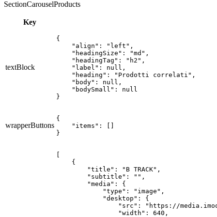
SectionCarouselProducts
Key
{

    "align": "left",

    "headingSize": "md",

    "headingTag": "h2",

textBlock
    "label": null,

    "heading": "Prodotti correlati",

    "body": null,

    "bodySmall": null

}
{

wrapperButtons
    "items": []

}
[

    {

        "title": "B TRACK",

        "subtitle": "",

        "media": {

            "type": "image",

            "desktop": {

                "src": "https://media.imo
                "width": 640,
