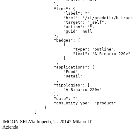
        },

        "link": {

            "label": "",

            "href": "/it/prodotti/b-track-
            "target": "_self",

            "action": "",

            "guid": null

        },

        "badges": [

            {

                "type": "outline",

                "text": "A Binario 220v"

            }

        ],

        "applications": [

            "Food",

            "Retail"

        ],

        "tipologies": [

            "A Binario 220v"

        ],

        "date": "",

        "cmsEntityType": "product"

    }

]
IMOON SRL
Via Imperia, 2 - 20142 Milano IT
Azienda