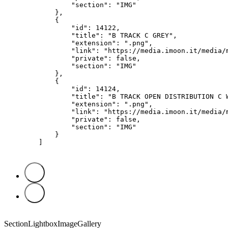
        "section": "IMG"

    },

    {

        "id": 14122,

        "title": "B TRACK C GREY",

        "extension": ".png",

        "link": "https://media.imoon.it/media/m
        "private": false,

        "section": "IMG"

    },

    {

        "id": 14124,

        "title": "B TRACK OPEN DISTRIBUTION C W
        "extension": ".png",

        "link": "https://media.imoon.it/media/m
        "private": false,

        "section": "IMG"

    }

]
SectionLightboxImageGallery