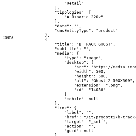
            "Retail"

        ],

        "tipologies": [

            "A Binario 220v"

        ],

        "date": "",

        "cmsEntityType": "product"

    },

items
    {

        "title": "B TRACK GHOST",

        "subtitle": "",

        "media": {

            "type": "image",

            "desktop": {

                "src": "https://media.imo
                "width": 500,

                "height": 500,

                "alt": "Ghost 2 500X500",

                "extension": ".png",

                "id": "14036"

            },

            "mobile": null

        },

        "link": {

            "label": "",

            "href": "/it/prodotti/b-track-
            "target": "_self",

            "action": "",

            "guid": null

        },
