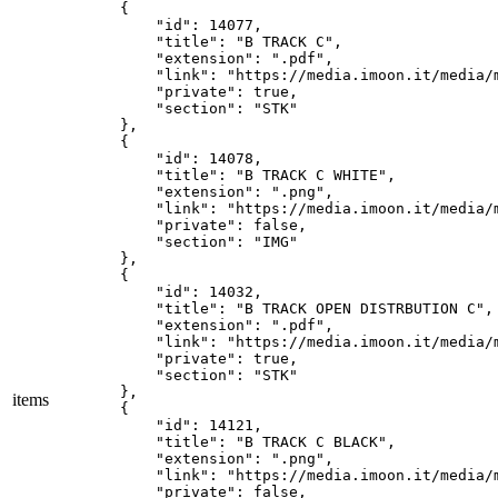
    {

        "id": 14077,

        "title": "B TRACK C",

        "extension": ".pdf",

        "link": "https://media.imoon.it/media/m
        "private": true,

        "section": "STK"

    },

    {

        "id": 14078,

        "title": "B TRACK C WHITE",

        "extension": ".png",

        "link": "https://media.imoon.it/media/m
        "private": false,

        "section": "IMG"

    },

    {

        "id": 14032,

        "title": "B TRACK OPEN DISTRBUTION C",

        "extension": ".pdf",

        "link": "https://media.imoon.it/media/
        "private": true,

        "section": "STK"

    },

items
    {

        "id": 14121,

        "title": "B TRACK C BLACK",

        "extension": ".png",

        "link": "https://media.imoon.it/media/m
        "private": false,
