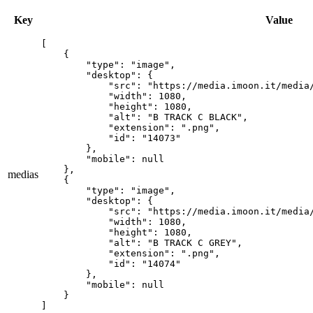
Key
Value
[

    {

        "type": "image",

        "desktop": {

            "src": "https://media.imoon.it/media/
            "width": 1080,

            "height": 1080,

            "alt": "B TRACK C BLACK",

            "extension": ".png",

            "id": "14073"

        },

        "mobile": null

    },

medias
    {

        "type": "image",

        "desktop": {

            "src": "https://media.imoon.it/media/
            "width": 1080,

            "height": 1080,

            "alt": "B TRACK C GREY",

            "extension": ".png",

            "id": "14074"

        },

        "mobile": null

    }

]