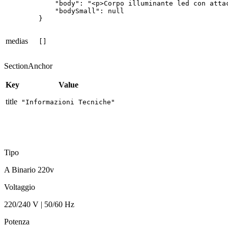
    "body": "<p>Corpo illuminante led con atta
    "bodySmall": null

}
medias
[]
SectionAnchor
Key
Value
title
"Informazioni Tecniche"
Tipo
A Binario 220v
Voltaggio
220/240 V | 50/60 Hz
Potenza