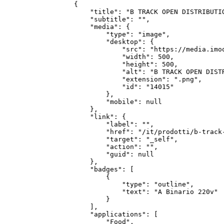
    {

        "title": "B TRACK OPEN DISTRIBUTIO
        "subtitle": "",

        "media": {

            "type": "image",

            "desktop": {

                "src": "https://media.imo
                "width": 500,

                "height": 500,

                "alt": "B TRACK OPEN DISTR
                "extension": ".png",

                "id": "14015"

            },

            "mobile": null

        },

        "link": {

            "label": "",

            "href": "/it/prodotti/b-track-
            "target": "_self",

            "action": "",

            "guid": null

        },

        "badges": [

            {

                "type": "outline",

                "text": "A Binario 220v"

            }

        ],

        "applications": [

            "Food",
