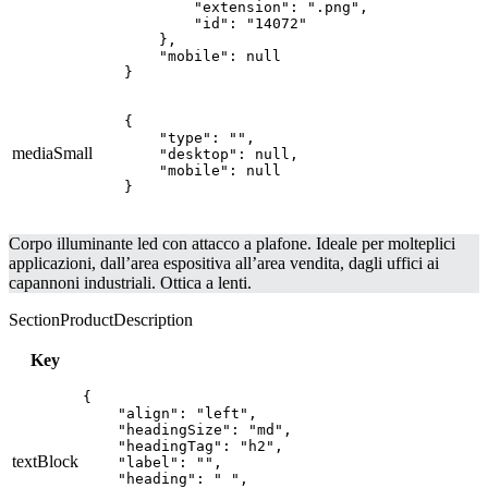
        "extension": ".png",

        "id": "14072"

    },

    "mobile": null

}
{

    "type": "",

mediaSmall
    "desktop": null,

    "mobile": null

}
Corpo illuminante led con attacco a plafone. Ideale per molteplici
applicazioni, dall’area espositiva all’area vendita, dagli uffici ai
capannoni industriali. Ottica a lenti.
SectionProductDescription
Key
{

    "align": "left",

    "headingSize": "md",

    "headingTag": "h2",

textBlock
    "label": "",

    "heading": " ",
