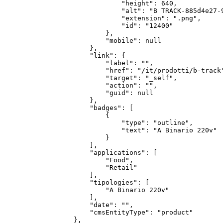
                "height": 640,

                "alt": "B TRACK-885d4e27-9
                "extension": ".png",

                "id": "12400"

            },

            "mobile": null

        },

        "link": {

            "label": "",

            "href": "/it/prodotti/b-track"
            "target": "_self",

            "action": "",

            "guid": null

        },

        "badges": [

            {

                "type": "outline",

                "text": "A Binario 220v"

            }

        ],

        "applications": [

            "Food",

            "Retail"

        ],

        "tipologies": [

            "A Binario 220v"

        ],

        "date": "",

        "cmsEntityType": "product"

    },
