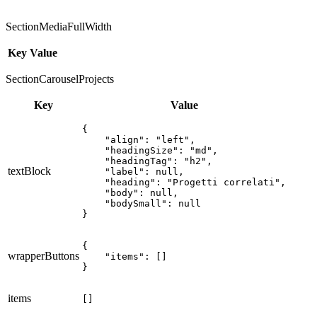
SectionMediaFullWidth
Key
Value
SectionCarouselProjects
Key
Value
{

    "align": "left",

    "headingSize": "md",

    "headingTag": "h2",

textBlock
    "label": null,

    "heading": "Progetti correlati",

    "body": null,

    "bodySmall": null

}
{

wrapperButtons
    "items": []

}
items
[]