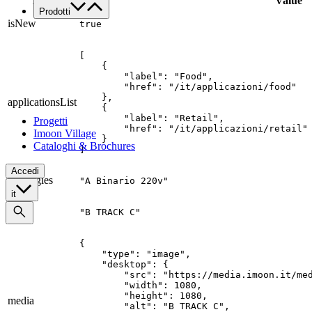
Key
Value
Prodotti
isNew
true
Famiglie di prodotto
Custom
[

Tutte le applicazioni
    {

Food
        "label": "Food",

        "href": "/it/applicazioni/food"

Retail
    },

applicationsList
Architectural
    {

        "label": "Retail",

Progetti
        "href": "/it/applicazioni/retail"

Imoon Village
    }

Cataloghi & Brochures
]
Accedi
typologies
"A Binario 220v"
it
title
"B TRACK C"
{

    "type": "image",

    "desktop": {

        "src": "https://media.imoon.it/med
        "width": 1080,

        "height": 1080,

media
        "alt": "B TRACK C",
