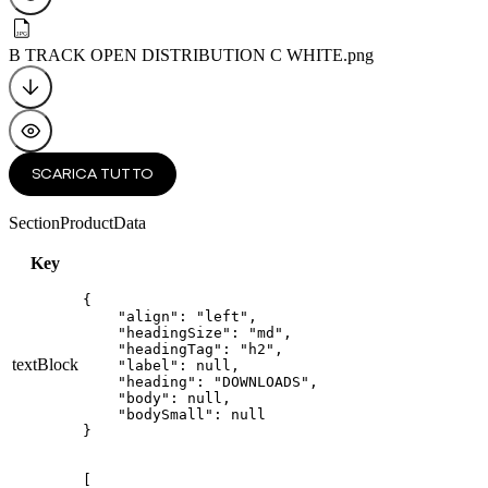
B TRACK OPEN DISTRIBUTION C WHITE
.png
SCARICA TUTTO
SectionProductData
Key
{

    "align": "left",

    "headingSize": "md",

    "headingTag": "h2",

textBlock
    "label": null,

    "heading": "DOWNLOADS",

    "body": null,

    "bodySmall": null

}
[
