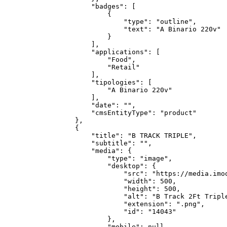
        "badges": [

            {

                "type": "outline",

                "text": "A Binario 220v"

            }

        ],

        "applications": [

            "Food",

            "Retail"

        ],

        "tipologies": [

            "A Binario 220v"

        ],

        "date": "",

        "cmsEntityType": "product"

    },

    {

        "title": "B TRACK TRIPLE",

        "subtitle": "",

        "media": {

            "type": "image",

            "desktop": {

                "src": "https://media.imo
                "width": 500,

                "height": 500,

                "alt": "B Track 2Ft Triple
                "extension": ".png",

                "id": "14043"

            },

            "mobile": null
