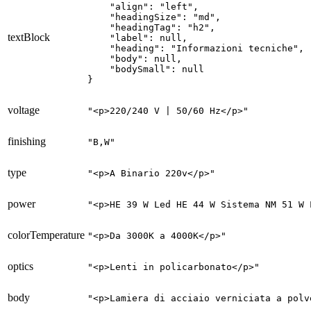
    "align": "left",

    "headingSize": "md",

    "headingTag": "h2",

textBlock
    "label": null,

    "heading": "Informazioni tecniche",

    "body": null,

    "bodySmall": null

}
voltage
"<p>220/240 V | 50/60 Hz</p>"
finishing
"B,W"
type
"<p>A Binario 220v</p>"
power
"<p>HE 39 W Led HE 44 W Sistema NM 51 W 
colorTemperature
"<p>Da 3000K a 4000K</p>"
optics
"<p>Lenti in policarbonato</p>"
body
"<p>Lamiera di acciaio verniciata a polv