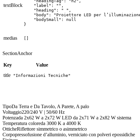
    "headingTag": "h2",

textBlock
    "label": "",

    "heading": " ",

    "body": "Proiettore LED per l’illuminazion
    "bodySmall": null

}
medias
[]
SectionAnchor
Key
Value
title
"Informazioni Tecniche"
Tipo
Da Terra e Da Tavolo, A Parete, A palo
Voltaggio
220/240 V | 50/60 Hz
Potenza
da 2x62 W a 2x72 W LED da 2x71 W a 2x82 W sistema
Temperatura colore
da 3000 K a 4000 K
Ottiche
Riflettore simmetrico o asimmetrico
Corpo
pressofusione d’alluminio, verniciato con polveri epossidiche