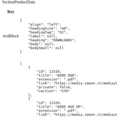
SectionProductData
Key
{

    "align": "left",

    "headingSize": "md",

    "headingTag": "h2",

textBlock
    "label": null,

    "heading": "DOWNLOADS",

    "body": null,

    "bodySmall": null

}
[

    {

        "id": 12318,

        "title": "AERO DUO",

        "extension": ".pdf",

        "link": "https://media.imoon.it/media/
        "private": false,

        "section": "STK"

    },

    {

        "id": 12320,

        "title": "AERO DUO HP",

        "extension": ".pdf",

        "link": "https://media.imoon.it/media/m