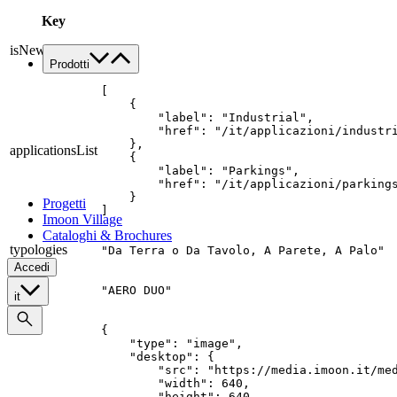
Lavora con noi
Key
Contatti
isNew
false
Prodotti
Famiglie di prodotto
[

Custom
    {

        "label": "Industrial",

Tutte le applicazioni
        "href": "/it/applicazioni/industri
Food
    },

applicationsList
    {

Retail
        "label": "Parkings",

Architectural
        "href": "/it/applicazioni/parkings
    }

Progetti
]
Imoon Village
Cataloghi & Brochures
typologies
"Da Terra o Da Tavolo, A Parete, A Palo"
Accedi
title
"AERO DUO"
it
{

    "type": "image",

    "desktop": {

        "src": "https://media.imoon.it/med
        "width": 640,

        "height": 640,
