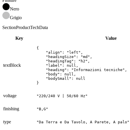
Finiture
Nero
Grigio
SectionProductTechData
Key
Value
{

    "align": "left",

    "headingSize": "md",

    "headingTag": "h2",

textBlock
    "label": null,

    "heading": "Informazioni tecniche",

    "body": null,

    "bodySmall": null

}
voltage
"220/240 V | 50/60 Hz"
finishing
"B,G"
type
"Da Terra e Da Tavolo, A Parete, A palo"