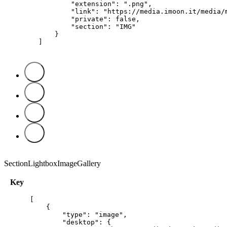
        "extension": ".png",

        "link": "https://media.imoon.it/media/
        "private": false,

        "section": "IMG"

    }

]
SectionLightboxImageGallery
Key
[

    {

        "type": "image",

        "desktop": {
