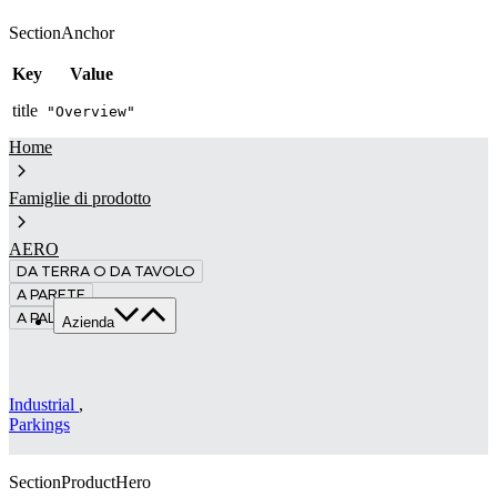
SectionAnchor
Key
Value
title
"Overview"
Home
Famiglie di prodotto
AERO
DA TERRA O DA TAVOLO
A PARETE
A PALO
Azienda
Chi siamo
Servizi
Industrial
,
Made in Italy
Parkings
Sostenibilità
News & Media
SectionProductHero