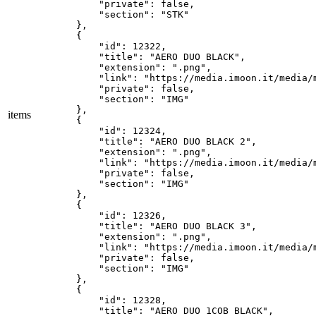
        "private": false,

        "section": "STK"

    },

    {

        "id": 12322,

        "title": "AERO DUO BLACK",

        "extension": ".png",

        "link": "https://media.imoon.it/media/
        "private": false,

        "section": "IMG"

    },

items
    {

        "id": 12324,

        "title": "AERO DUO BLACK 2",

        "extension": ".png",

        "link": "https://media.imoon.it/media/
        "private": false,

        "section": "IMG"

    },

    {

        "id": 12326,

        "title": "AERO DUO BLACK 3",

        "extension": ".png",

        "link": "https://media.imoon.it/media/
        "private": false,

        "section": "IMG"

    },

    {

        "id": 12328,

        "title": "AERO DUO 1COB BLACK",
