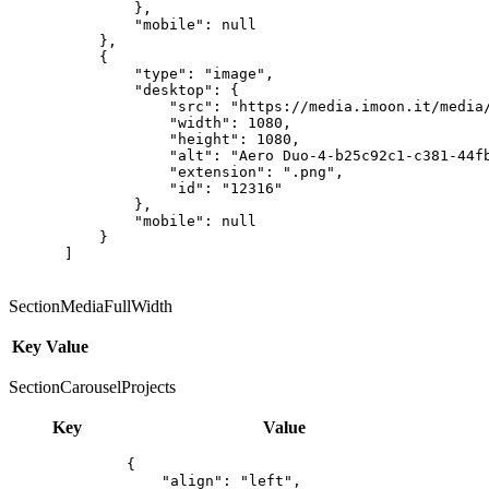
        },

        "mobile": null

    },

    {

        "type": "image",

        "desktop": {

            "src": "https://media.imoon.it/media/
            "width": 1080,

            "height": 1080,

            "alt": "Aero Duo-4-b25c92c1-c381-44fb
            "extension": ".png",

            "id": "12316"

        },

        "mobile": null

    }

]
SectionMediaFullWidth
Key
Value
SectionCarouselProjects
Key
Value
{

    "align": "left",
