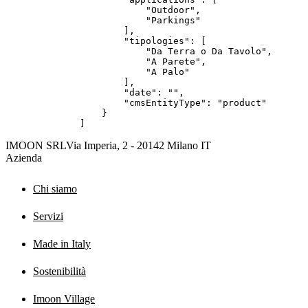
            "Outdoor",

            "Parkings"

        ],

        "tipologies": [

            "Da Terra o Da Tavolo",

            "A Parete",

            "A Palo"

        ],

        "date": "",

        "cmsEntityType": "product"

    }

]
IMOON SRL
Via Imperia, 2 - 20142 Milano IT
Azienda
Chi siamo
Servizi
Made in Italy
Sostenibilità
Imoon Village