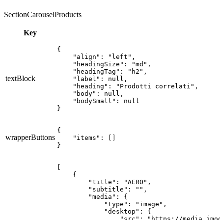
SectionCarouselProducts
Key
{

    "align": "left",

    "headingSize": "md",

    "headingTag": "h2",

textBlock
    "label": null,

    "heading": "Prodotti correlati",

    "body": null,

    "bodySmall": null

}
{

wrapperButtons
    "items": []

}
[

    {

        "title": "AERO",

        "subtitle": "",

        "media": {

            "type": "image",

            "desktop": {

                "src": "https://media.imo