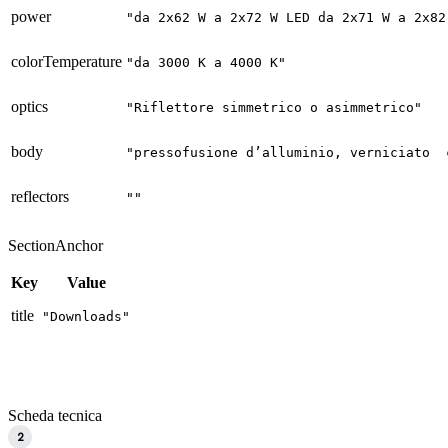
power
"da 2x62 W a 2x72 W LED da 2x71 W a 2x82
colorTemperature
"da 3000 K a 4000 K"
optics
"Riflettore simmetrico o asimmetrico"
body
"pressofusione d’alluminio, verniciato  
reflectors
""
SectionAnchor
Key
Value
title
"Downloads"
Scheda tecnica
2