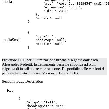
media
        "alt": "Aero Duo-32284547-ccd2-460
        "extension": ".png",

        "id": "12312"

    },

    "mobile": null

}
{

    "type": "",

mediaSmall
    "desktop": null,

    "mobile": null

}
Proiettore LED per l’illuminazione urbana disegnato dall’Arch.
Alessandro Pedretti. Estremamente versatile risponde ad ogni
esigenza di installazione e prestazione. Disponibile nelle versioni da
palo, da facciata, da terra. Versioni a 1 e a 2 COB.
SectionProductDescription
Key
{

    "align": "left",

    "headingSize": "md",
