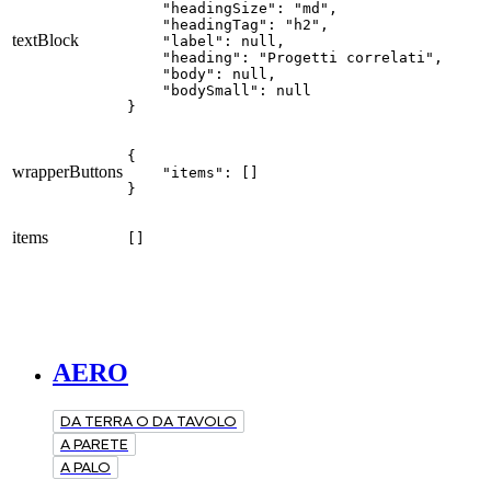
    "headingSize": "md",

    "headingTag": "h2",

textBlock
    "label": null,

    "heading": "Progetti correlati",

    "body": null,

    "bodySmall": null

}
{

wrapperButtons
    "items": []

}
items
[]
AERO
DA TERRA O DA TAVOLO
A PARETE
A PALO