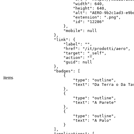
                "width": 640,

                "height": 640,

                "alt": "AERO-9b2c1ad3-e9bd
                "extension": ".png",

                "id": "12286"

            },

            "mobile": null

        },

        "link": {

            "label": "",

            "href": "/it/prodotti/aero",

            "target": "_self",

            "action": "",

            "guid": null

        },

        "badges": [

            {

items
                "type": "outline",

                "text": "Da Terra o Da Tav
            },

            {

                "type": "outline",

                "text": "A Parete"

            },

            {

                "type": "outline",

                "text": "A Palo"

            }

        ],

        "applications": [
