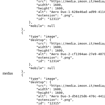
            "src": "https://media.imoon.it/media/
            "width": 1600,

            "height": 1600,

            "alt": "Aero Duo-1-628e46ad-ad99-4114
            "extension": ".png",

            "id": "12313"

        },

        "mobile": null

    },

    {

        "type": "image",

        "desktop": {

            "src": "https://media.imoon.it/media/
            "width": 1600,

            "height": 1600,

            "alt": "Aero Duo-2-cf1394ae-27e9-4071
            "extension": ".png",

            "id": "12314"

        },

        "mobile": null

    },

medias
    {

        "type": "image",

        "desktop": {

            "src": "https://media.imoon.it/media/
            "width": 1600,

            "height": 1600,

            "alt": "Aero Duo-3-d56125d6-470c-4412
            "extension": ".png",

            "id": "12315"
