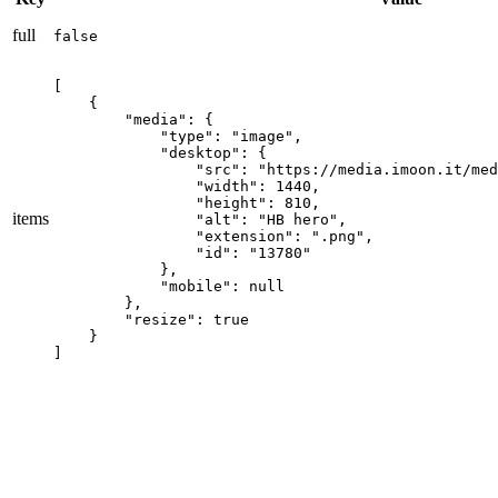
full
false
[

    {

        "media": {

            "type": "image",

            "desktop": {

                "src": "https://media.imoon.it/med
                "width": 1440,

                "height": 810,

items
                "alt": "HB hero",

                "extension": ".png",

                "id": "13780"

            },

            "mobile": null

        },

        "resize": true

    }

]