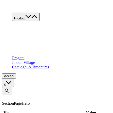
Lavora con noi
Contatti
Prodotti
Famiglie di prodotto
Custom
Tutte le applicazioni
Food
Retail
Architectural
Progetti
Imoon Village
Cataloghi & Brochures
Accedi
it
SectionPageHero
Key
Value