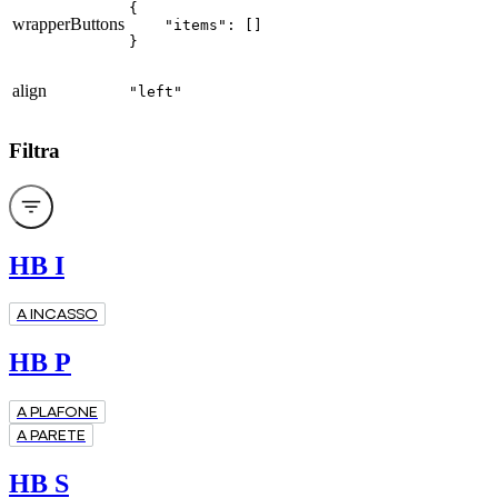
{

wrapperButtons
    "items": []

}
align
"left"
Filtra
HB I
A INCASSO
HB P
A PLAFONE
A PARETE
HB S