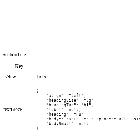
SectionTitle
Key
isNew
false
{

    "align": "left",

    "headingSize": "lg",

    "headingTag": "h1",

textBlock
    "label": null,

    "heading": "HB",

    "body": "Nato per rispondere alle esi
    "bodySmall": null

}